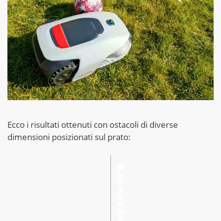
Ecco i risultati ottenuti con ostacoli di diverse
dimensioni posizionati sul prato:
L
R
O
i
i
s
v
l
t
e
e
a
l
v
c
l
a
o
o
m
l
d
e
o