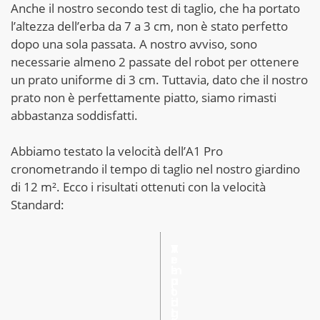
Anche il nostro secondo test di taglio, che ha portato
l’altezza dell’erba da 7 a 3 cm, non è stato perfetto
dopo una sola passata. A nostro avviso, sono
necessarie almeno 2 passate del robot per ottenere
un prato uniforme di 3 cm. Tuttavia, dato che il nostro
prato non è perfettamente piatto, siamo rimasti
abbastanza soddisfatti.
Abbiamo testato la velocità dell’A1 Pro
cronometrando il tempo di taglio nel nostro giardino
di 12 m². Ecco i risultati ottenuti con la velocità
Standard:
T
A
V
e
r
e
m
e
l
p
a
o
o
t
c
d
a
i
i
g
t