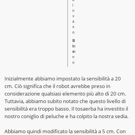
i
n
v
a
s
o
U
5
S
m
c
ì
a
m
n
o
Inizialmente abbiamo impostato la sensibilità a 20
cm. Ciò significa che il robot avrebbe preso in
considerazione qualsiasi elemento più alto di 20 cm.
Tuttavia, abbiamo subito notato che questo livello di
sensibilità era troppo basso. Il tosaerba ha investito il
nostro coniglio di peluche e ha colpito la nostra sedia.
Abbiamo quindi modificato la sensibilità a 5 cm. Con