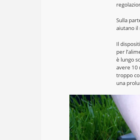
regolazion
Sulla par
aiutano il
Il disposi
per l’alim
è lungo s
avere 10 
troppo co
una prolu