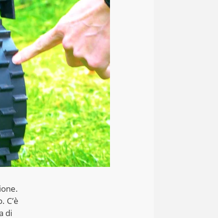
zione.
. C’è
a di