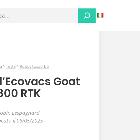
a
Tests
Robot tosaerba
ll’Ecovacs Goat
800 RTK
obin Lespagnard
icato il 06/05/2025