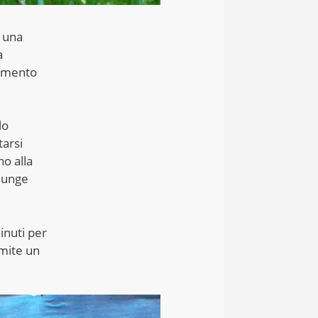
e una
a
iamento
lo
tarsi
no alla
giunge
inuti per
amite un