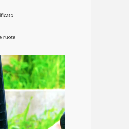
ficato
ue ruote