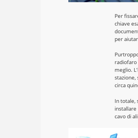
Per fissar
chiave es
document
per aiutar
Purtroppo,
radiofaro
meglio. L’
stazione,
circa quin
In totale
installare
cavo di a