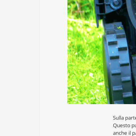
Sulla part
Questo pu
anche il p