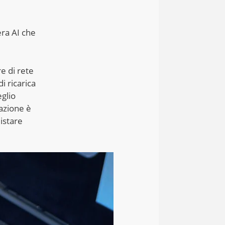
era AI che
re di rete
i ricarica
eglio
tazione è
istare