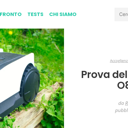
FRONTO
TESTS
CHI SIAMO
Accoglienz
Prova de
O
da
R
pubbl