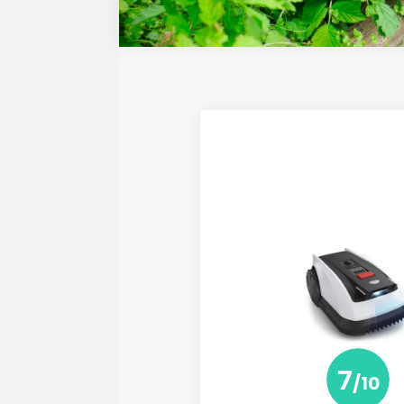
7
/10