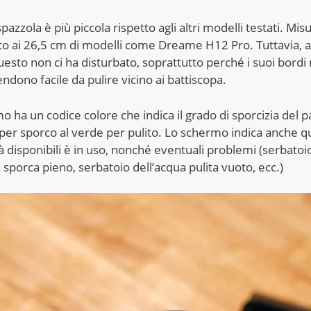
pazzola è più piccola rispetto agli altri modelli testati. Mis
to ai 26,5 cm di modelli come Dreame H12 Pro. Tuttavia, al
uesto non ci ha disturbato, soprattutto perché i suoi bordi
 rendono facile da pulire vicino ai battiscopa.
o ha un codice colore che indica il grado di sporcizia del 
 per sporco al verde per pulito. Lo schermo indica anche q
à disponibili è in uso, nonché eventuali problemi (serbatoi
 sporca pieno, serbatoio dell’acqua pulita vuoto, ecc.)