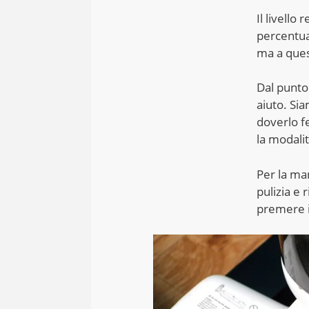
Il livello
percentua
ma a ques
Dal punto 
aiuto. Sia
doverlo f
la modali
Per la ma
pulizia e 
premere il