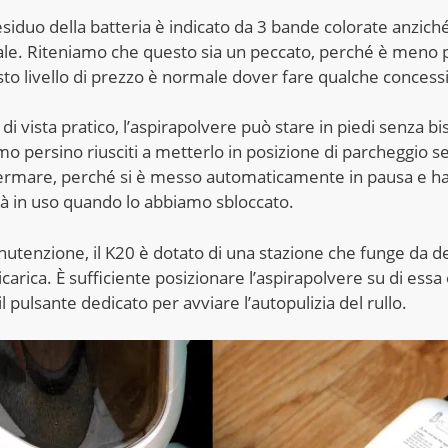
 residuo della batteria è indicato da 3 bande colorate anziché
le. Riteniamo che questo sia un peccato, perché è meno p
to livello di prezzo è normale dover fare qualche concess
di vista pratico, l’aspirapolvere può stare in piedi senza bi
mo persino riusciti a metterlo in posizione di parcheggio s
ermare, perché si è messo automaticamente in pausa e ha
tà in uso quando lo abbiamo sbloccato.
nutenzione, il K20 è dotato di una stazione che funge da d
ricarica. È sufficiente posizionare l’aspirapolvere su di essa
 pulsante dedicato per avviare l’autopulizia del rullo.