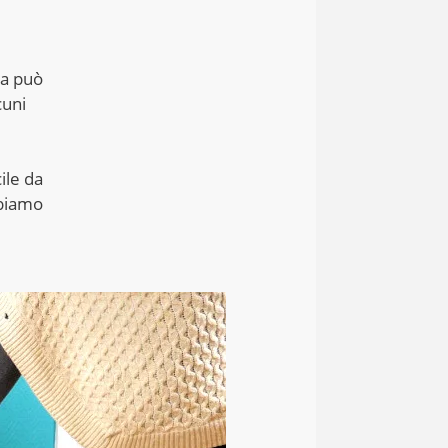
ma può
cuni
ile da
bbiamo