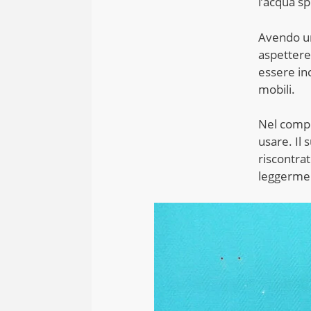
l’acqua s
Avendo un 
aspettere
essere inc
mobili.
Nel comple
usare. Il 
riscontrat
leggerme