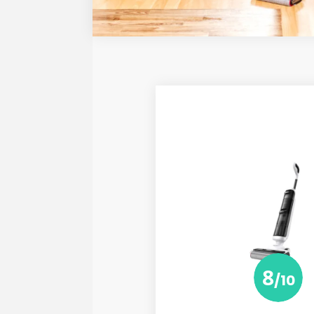
8
/10