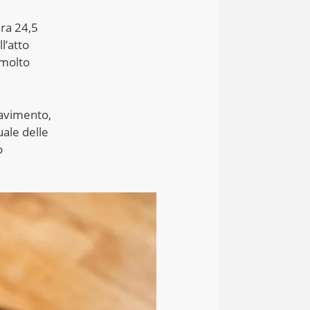
ura 24,5
l’atto
 molto
pavimento,
uale delle
o