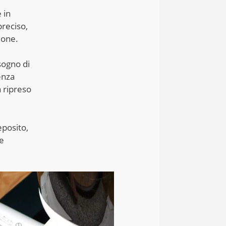
 in
reciso,
ione.
sogno di
enza
 ripreso
eposito,
 e