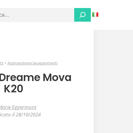
ts
Aspirapolvere lavapavimenti
l Dreame Mova
K20
Marie Eggermont
icato il 28/10/2024