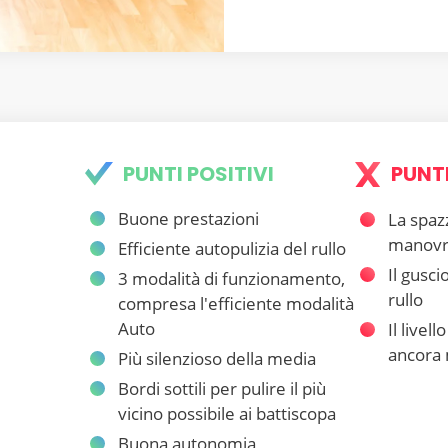
PUNTI POSITIVI
PUNTI
Buone prestazioni
La spaz
manovra
Efficiente autopulizia del rullo
Il gusci
3 modalità di funzionamento,
rullo
compresa l'efficiente modalità
Auto
Il livel
ancora 
Più silenzioso della media
Bordi sottili per pulire il più
vicino possibile ai battiscopa
Buona autonomia