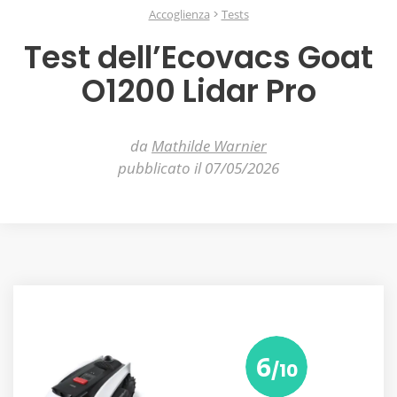
Accoglienza
Tests
Test dell’Ecovacs Goat
O1200 Lidar Pro
da
Mathilde Warnier
pubblicato il 07/05/2026
6
/10