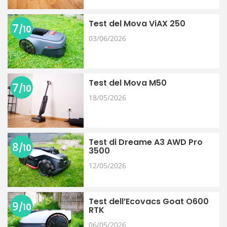
Test del Mova ViAX 250
7
/10
03/06/2026
Test del Mova M50
7
/10
18/05/2026
Test di Dreame A3 AWD Pro
8
/10
3500
12/05/2026
Test dell’Ecovacs Goat O600
9
/10
RTK
06/05/2026