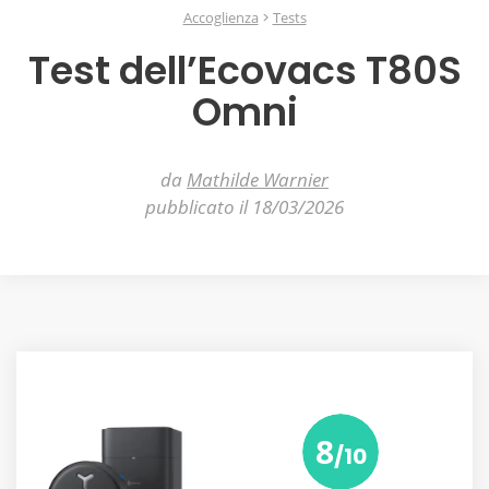
Accoglienza
Tests
Test dell’Ecovacs T80S
Omni
da
Mathilde Warnier
pubblicato il 18/03/2026
8
/10