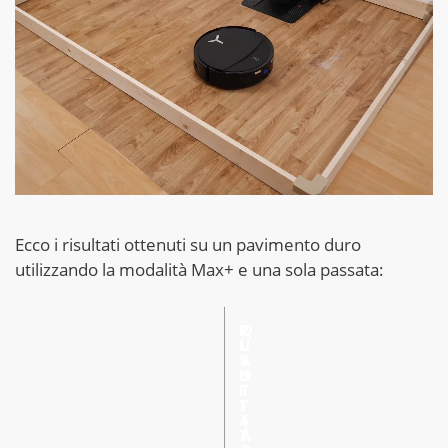
Ecco i risultati ottenuti su un pavimento duro
utilizzando la modalità Max+ e una sola passata:
R
Q
I
U
S
A
U
N
L
T
T
I
A
T
T
À