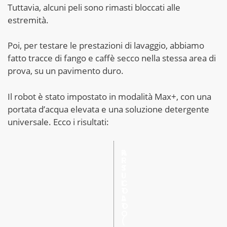
Tuttavia, alcuni peli sono rimasti bloccati alle
estremità.
Poi, per testare le prestazioni di lavaggio, abbiamo
fatto tracce di fango e caffè secco nella stessa area di
prova, su un pavimento duro.
Il robot è stato impostato in modalità Max+, con una
portata d’acqua elevata e una soluzione detergente
universale. Ecco i risultati:
R
A
I
R
S
T
U
I
L
C
T
O
A
L
T
O
O
(