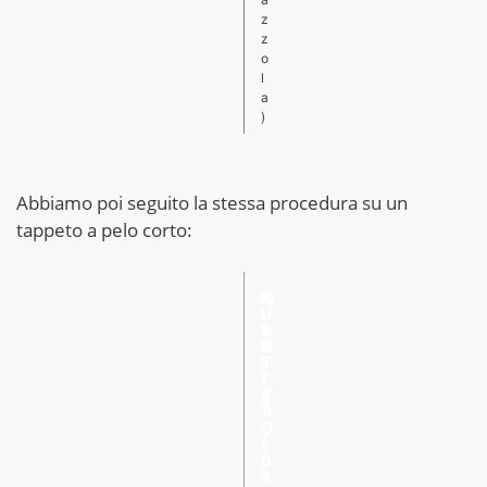
z
z
o
l
a
)
Abbiamo poi seguito la stessa procedura su un
tappeto a pelo corto:
R
Q
I
U
S
A
U
N
L
T
T
I
A
T
T
À
O
(
p
e