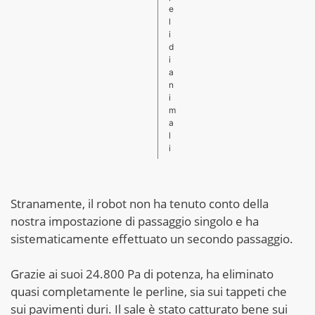
e
l
i
d
i
a
n
i
m
a
l
i
Stranamente, il robot non ha tenuto conto della
nostra impostazione di passaggio singolo e ha
sistematicamente effettuato un secondo passaggio.
Grazie ai suoi 24.800 Pa di potenza, ha eliminato
quasi completamente le perline, sia sui tappeti che
sui pavimenti duri. Il sale è stato catturato bene sui