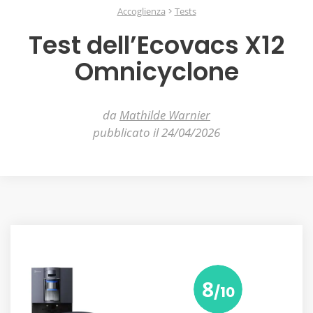
Accoglienza
Tests
Test dell’Ecovacs X12
Omnicyclone
da
Mathilde Warnier
pubblicato il 24/04/2026
8
/10