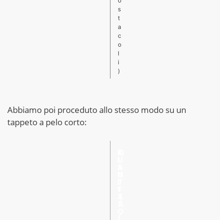
o
s
t
a
c
o
l
i
)
Abbiamo poi proceduto allo stesso modo su un
tappeto a pelo corto:
R
Q
I
U
S
A
U
N
L
T
T
I
A
T
T
À
O
(