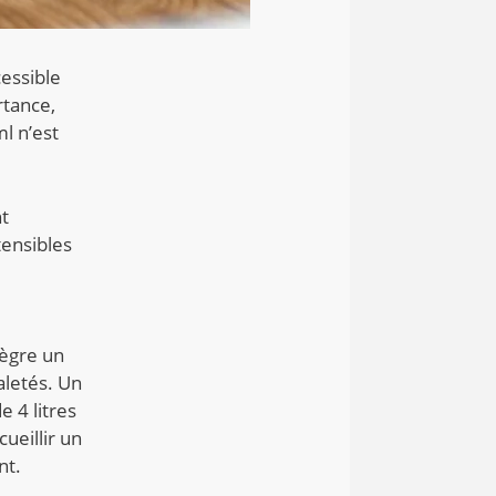
cessible
rtance,
l n’est
nt
tensibles
tègre un
aletés.
Un
e 4 litres
ueillir un
nt.