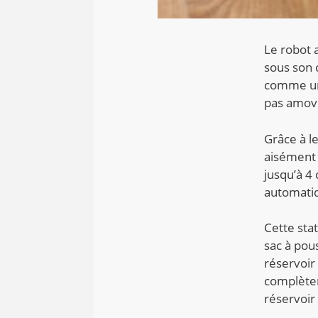
Le robot 
sous son 
comme une
pas amovib
Grâce à l
aisément e
jusqu’à 4 
automati
Cette sta
sac à pous
réservoir 
complèten
réservoir 