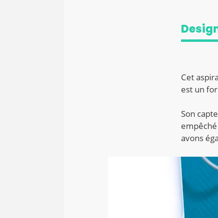
Design
Cet aspir
est un fo
Son capteu
empêché d
avons éga