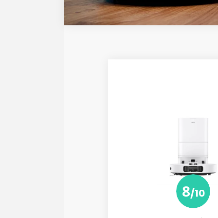
8
/10