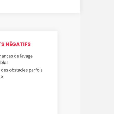
TS NÉGATIFS
mances de lavage
ibles
 des obstacles parfois
ée