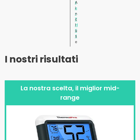
t
A
e
i
r
n
T
c
H
l
S
u
1
s
e
I nostri risultati
La nostra scelta, il miglior mid-
range