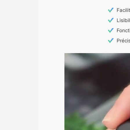
Facili
Lisibi
Fonct
Préci