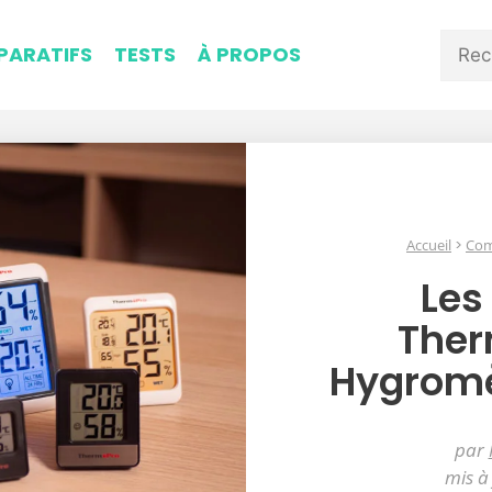
ARATIFS
TESTS
À PROPOS
Accueil
Com
Les
The
Hygromèt
par
mis à