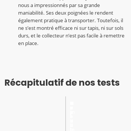
nous a impressionnés par sa grande
maniabilité. Ses deux poignées le rendent
également pratique à transporter. Toutefois, il
ne s’est montré efficace ni sur tapis, ni sur sols
durs, et le collecteur n’est pas facile à remettre
en place.
Récapitulatif de nos tests
T
M
P
P
R
B
A
N
y
a
e
e
a
r
c
o
p
n
r
r
y
u
c
m
e
i
f
f
o
i
e
d
a
o
o
n
t
s
’
b
r
r
d
à
s
a
i
m
m
’
1
o