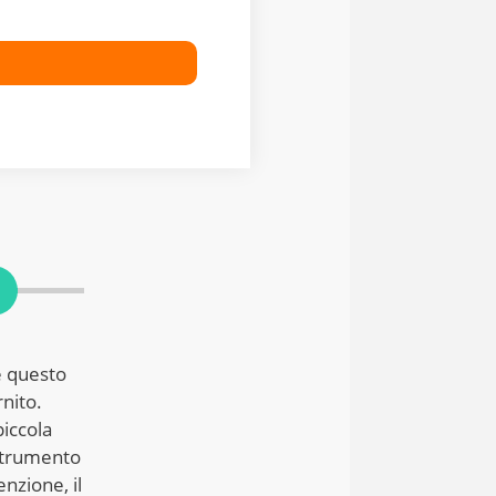
9
e questo
nito.
piccola
 strumento
enzione, il