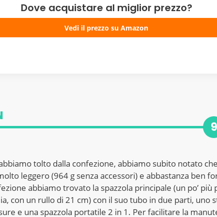
Dove acquistare al miglior prezzo?
Vedi il prezzo su Amazon
N
abbiamo tolto dalla confezione, abbiamo subito notato ch
molto leggero (964 g senza accessori) e abbastanza ben for
fezione abbiamo trovato la spazzola principale (un po’ più 
a, con un rullo di 21 cm) con il suo tubo in due parti, uno
sure e una spazzola portatile 2 in 1. Per facilitare la manut