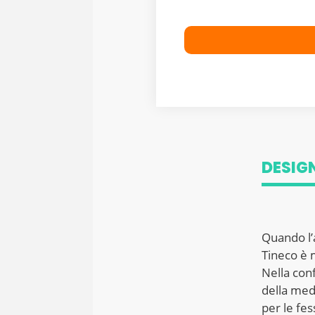
DESIG
Quando l’
Tineco è 
Nella con
della medi
per le fes