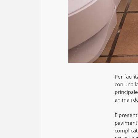
Per facili
con una la
principale
animali d
È present
pavimento
complicato