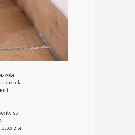
pazzola
a spazzola
egli
mente sul
o’
nettore si