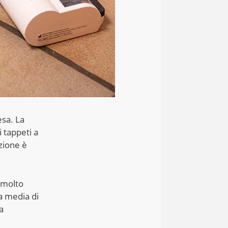
esa. La
 tappeti a
azione è
È molto
a media di
a