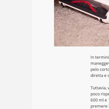
In termin
maneggevo
pelo corto
diretta e 
Tuttavia, 
poco risp
600 ml e 1
premere il