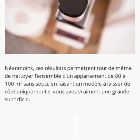
Néanmoins, ces résultats permettent tout de même
de nettoyer l’ensemble d’un appartement de 80 à
100 m² sans souci, en faisant un modèle à laisser de
côté uniquement si vous avez vraiment une grande
superficie.
A
T
M
U
U
O
T
R
D
O
B
E
O