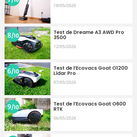
18/05/2026
Test de Dreame A3 AWD Pro
8
/10
3500
12/05/2026
Test de l’Ecovacs Goat O1200
6
/10
Lidar Pro
07/05/2026
Test de l’Ecovacs Goat O600
9
/10
RTK
06/05/2026