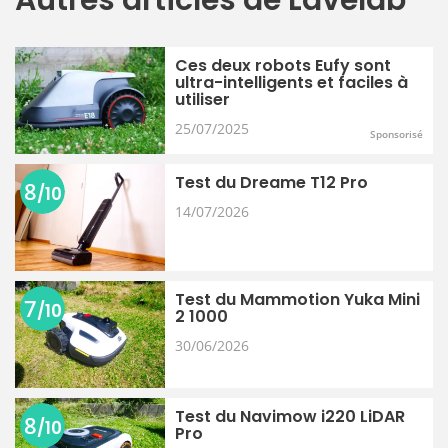
Ces deux robots Eufy sont
ultra-intelligents et faciles à
utiliser
25/07/2025
Sponsorisé
Test du Dreame T12 Pro
8
/10
14/07/2026
Test du Mammotion Yuka Mini
7
/10
2 1000
30/06/2026
Test du Navimow i220 LiDAR
8
/10
Pro