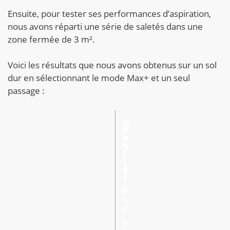
Ensuite, pour tester ses performances d’aspiration,
nous avons réparti une série de saletés dans une
zone fermée de 3 m².
Voici les résultats que nous avons obtenus sur un sol
dur en sélectionnant le mode Max+ et un seul
passage :
R
Q
É
U
S
A
U
N
L
T
T
I
A
T
T
É
(
P
o
u
r
c