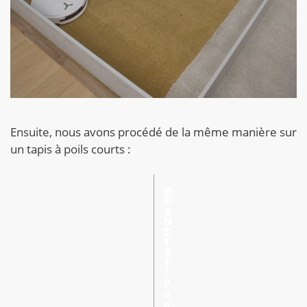
Ensuite, nous avons procédé de la même manière sur
un tapis à poils courts :
R
Q
É
U
S
A
U
N
L
T
T
I
A
T
T
É
(
P
o
u