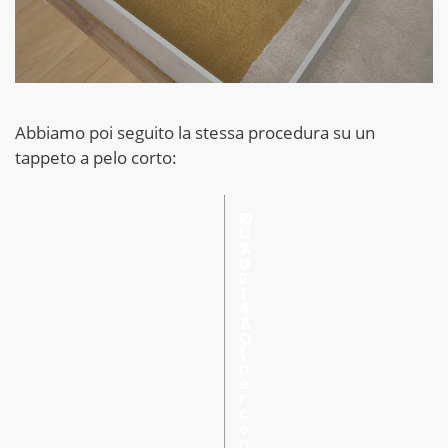
Abbiamo poi seguito la stessa procedura su un
tappeto a pelo corto:
R
Q
I
U
S
A
U
N
L
T
T
I
A
T
T
À
O
(
p
e
r
c
e
n