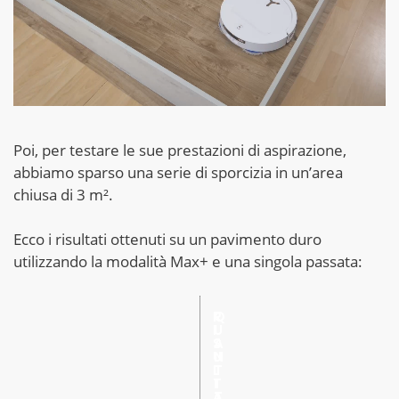
Poi, per testare le sue prestazioni di aspirazione,
abbiamo sparso una serie di sporcizia in un’area
chiusa di 3 m².
Ecco i risultati ottenuti su un pavimento duro
utilizzando la modalità Max+ e una singola passata:
R
Q
I
U
S
A
U
N
L
T
T
I
A
T