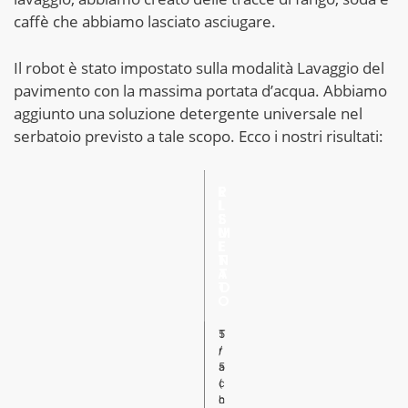
caffè che abbiamo lasciato asciugare.
Il robot è stato impostato sulla modalità Lavaggio del
pavimento con la massima portata d’acqua. Abbiamo
aggiunto una soluzione detergente universale nel
serbatoio previsto a tale scopo. Ecco i nostri risultati:
R
E
I
L
S
E
U
M
L
E
T
N
A
T
T
O
O
T
5
r
/
a
5
c
(
c
h