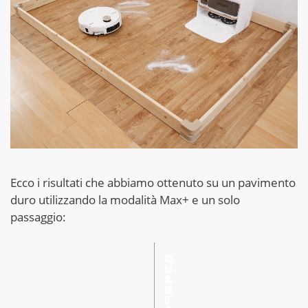
Ecco i risultati che abbiamo ottenuto su un pavimento
duro utilizzando la modalità Max+ e un solo
passaggio:
R
Q
I
U
S
A
U
N
L
T