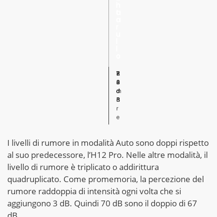
n
i
r
t
a
a
o
a
r
u
l
l
o
R
7
7
7
7
8
5
u
0
2
8
4
3
3
m
d
d
d
d
d
d
o
B
B
B
B
B
B
r
e
I livelli di rumore in modalità Auto sono doppi rispetto
al suo predecessore, l’H12 Pro. Nelle altre modalità, il
livello di rumore è triplicato o addirittura
quadruplicato. Come promemoria, la percezione del
rumore raddoppia di intensità ogni volta che si
aggiungono 3 dB. Quindi 70 dB sono il doppio di 67
dB.