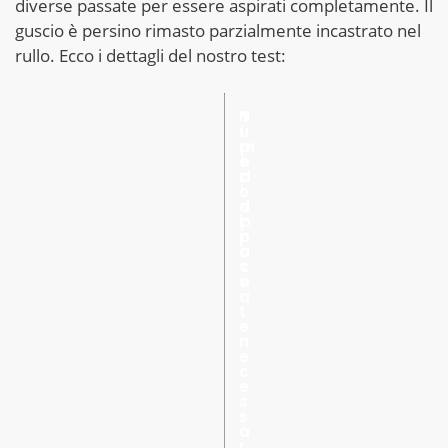
diverse passate per essere aspirati completamente. Il
guscio è persino rimasto parzialmente incastrato nel
rullo. Ecco i dettagli del nostro test:
N
T
u
i
m
p
e
o
r
d
o
i
d
s
i
p
p
o
a
r
s
c
s
o
a
t
e
n
e
c
e
s
s
a
r