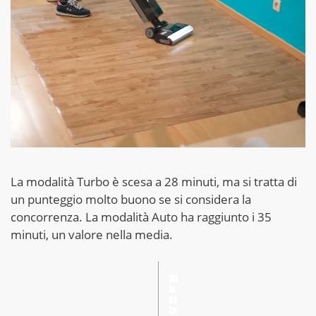
La modalità Turbo è scesa a 28 minuti, ma si tratta di
un punteggio molto buono se si considera la
concorrenza. La modalità Auto ha raggiunto i 35
minuti, un valore nella media.
A
U
T
A
M
u
l
u
s
o
t
t
r
s
d
o
r
b
o
a