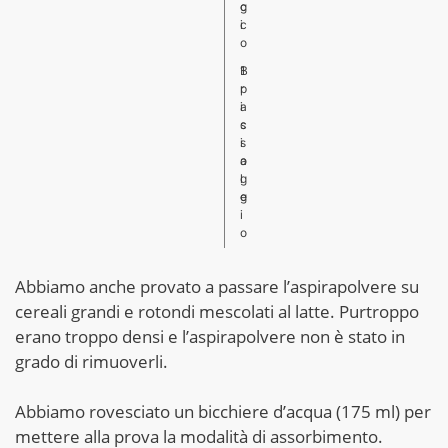
c
g
c
i
o
B
1
r
p
i
a
c
s
i
s
o
a
l
g
e
g
i
o
Abbiamo anche provato a passare l’aspirapolvere su
cereali grandi e rotondi mescolati al latte. Purtroppo
erano troppo densi e l’aspirapolvere non è stato in
grado di rimuoverli.
Abbiamo rovesciato un bicchiere d’acqua (175 ml) per
mettere alla prova la modalità di assorbimento.