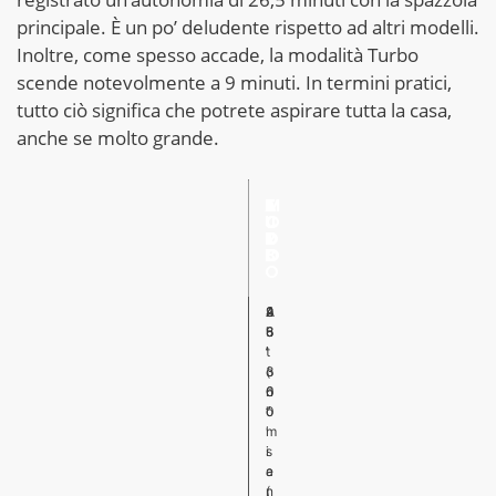
principale. È un po’ deludente rispetto ad altri modelli.
Inoltre, come spesso accade, la modalità Turbo
scende notevolmente a 9 minuti. In termini pratici,
tutto ciò significa che potrete aspirare tutta la casa,
anche se molto grande.
E
A
T
M
C
U
U
O
O
T
R
D
O
B
O
O
A
4
2
9
u
8
6
′
t
′
’
o
(
3
n
6
0
o
0
”
m
′
i
s
a
e
(
n