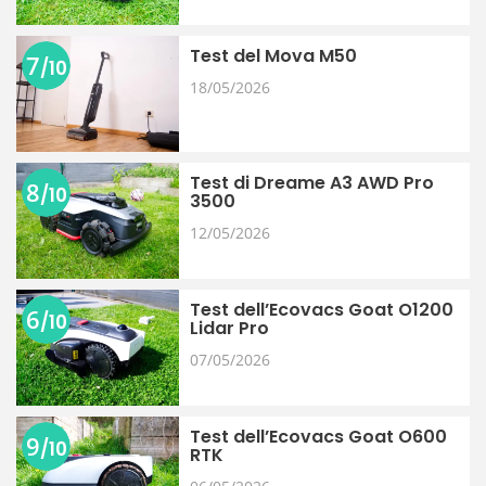
Test del Mova M50
7
/10
18/05/2026
Test di Dreame A3 AWD Pro
8
/10
3500
12/05/2026
Test dell’Ecovacs Goat O1200
6
/10
Lidar Pro
07/05/2026
Test dell’Ecovacs Goat O600
9
/10
RTK