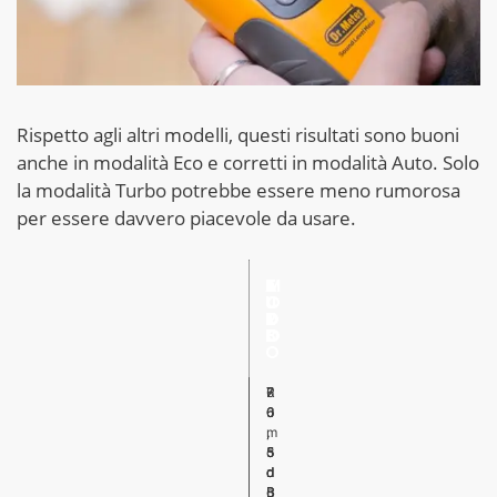
Rispetto agli altri modelli, questi risultati sono buoni
anche in modalità Eco e corretti in modalità Auto. Solo
la modalità Turbo potrebbe essere meno rumorosa
per essere davvero piacevole da usare.
E
A
T
M
C
U
U
O
O
T
R
D
O
B
O
O
R
6
7
7
u
6
0
6
m
,
,
,
o
5
3
5
r
d
d
d
o
B
B
B