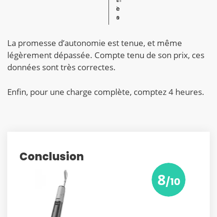
i
e
e
e
e
e
s
s
s
s
La promesse d’autonomie est tenue, et même
légèrement dépassée. Compte tenu de son prix, ces
données sont très correctes.
Enfin, pour une charge complète, comptez 4 heures.
Conclusion
8
/10