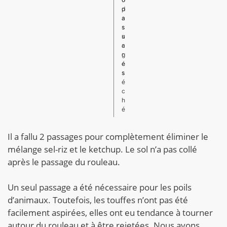
d
p
a
a
s
s
u
s
c
a
r
g
é
e
s
s
é
c
h
é
Il a fallu 2 passages pour complètement éliminer le
mélange sel-riz et le ketchup. Le sol n’a pas collé
après le passage du rouleau.
Un seul passage a été nécessaire pour les poils
d’animaux. Toutefois, les touffes n’ont pas été
facilement aspirées, elles ont eu tendance à tourner
autour du rouleau et à être rejetées. Nous avons