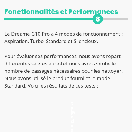
Fonctionnalités et Performances
8
Le Dreame G10 Pro a 4 modes de fonctionnement :
Aspiration, Turbo, Standard et Silencieux.
Pour évaluer ses performances, nous avons réparti
différentes saletés au sol et nous avons vérifié le
nombre de passages nécessaires pour les nettoyer.
Nous avons utilisé le produit fourni et le mode
Standard. Voici les résultats de ces tests :
N
T
o
y
m
p
b
e
r
d
e
e
d
s