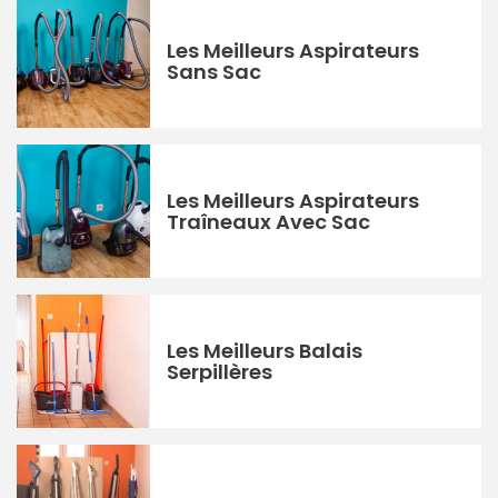
Les Meilleurs Aspirateurs
Sans Sac
Les Meilleurs Aspirateurs
Traîneaux Avec Sac
Les Meilleurs Balais
Serpillères