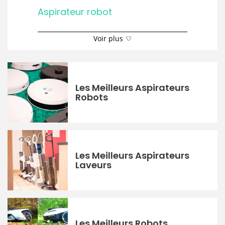
Aspirateur robot
Voir plus
Les Meilleurs Aspirateurs
Robots
Les Meilleurs Aspirateurs
Laveurs
Les Meilleurs Robots