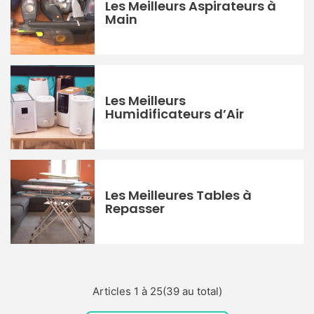
Les Meilleurs Aspirateurs à
Main
Les Meilleurs
Humidificateurs d’Air
Les Meilleures Tables à
Repasser
Articles 1 à 25(39 au total)