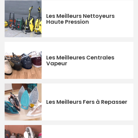
Les Meilleurs Nettoyeurs
Haute Pression
Les Meilleures Centrales
Vapeur
Les Meilleurs Fers à Repasser