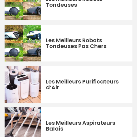
Tondeuses
Les Meilleurs Robots
Tondeuses Pas Chers
Les Meilleurs Purificateurs
d’Air
Les Meilleurs Aspirateurs
Balais